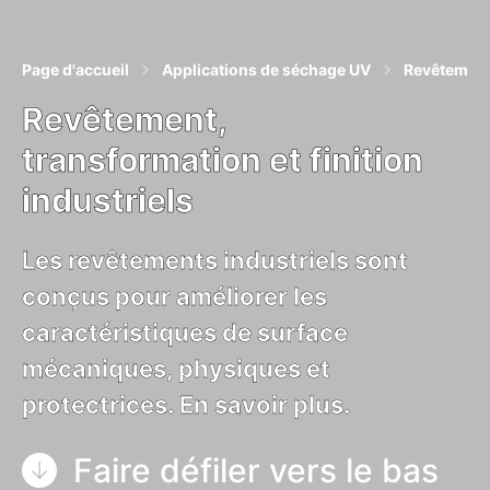
Page d'accueil
Applications de séchage UV
Revêtement,
Revêtement,
transformation et finition
industriels
Les revêtements industriels sont
conçus pour améliorer les
caractéristiques de surface
mécaniques, physiques et
protectrices. En savoir plus.
Faire défiler vers le bas