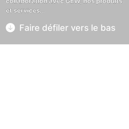
collaboration avec GEW, nos produits
et services…
Faire défiler vers le bas
Profitez des dernières études de cas NUVA2, la
technologie UV la plus efficace pour l’impression
jet d’encre couleur UV, ainsi que pour le codage, le
marquage et la sérialisation à grande vitesse.
NUVA2 sont des systèmes de durcissement UV
entièrement refroidis par air
. Ils sont disponibles
dans des largeurs allant jusqu’à 250 cm (98
pouces).