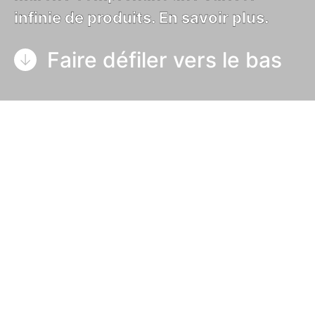
infinie de produits. En savoir plus.
Faire défiler vers le bas
Qu’est-ce que la
transformation
d’étiquettes?
Les étiquettes produit communiquent des
informations telles que les ingrédients, les
consignes d’utilisation et de manipulation, et les
avertissements des sécurité. Elles identifient