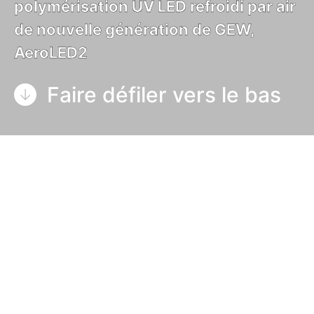
polymérisation UV LED refroidi par air
de nouvelle génération de GEW,
AeroLED2
Faire défiler vers le bas
L’AeroLED2 de GEW représente la prochaine
génération de LED UV pour des applications
jusqu’à 70 cm, offrant une augmentation de 30 %
de la
puissance électrique (70 W/cm
initialement, 67 W/cm à partir de novembre
2025)
, une augmentation de 30 % de la
dose UV
2
(170 mJ/cm
)
et une augmentation de 40 % de
2
l’irradiance UV ( 26W/cm
)
par rapport à son
prédécesseur, AeroLED.